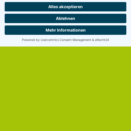
Um unsere Webseite für Dich optimal zu gestalten und fortlaufend
verbessern zu können, verwenden wir Cookies. Durch die weitere
Nutzung der Webseite stimmst Du der Verwendung von Cookies zu.
Weitere Informationen zu Cookies erhälst Du in unserer
Datenschutzerklärung.
OK
mehr erfahren